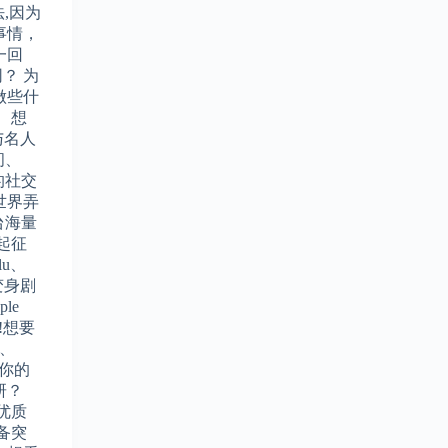
,因为
事情，
一回
？ 为
做些什
 想
与名人
间、
你的社交
世界弄
台海量
起征
lu、
变身剧
le
!想要
C、
让你的
研？
的优质
备突