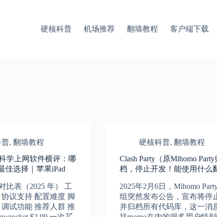
硬核科普
机场推荐
翻墙教程
客户端下载
科普
,
翻墙教程
硬核科普
,
翻墙教程
新科学上网软件横评：哪
Clash Party（原Mihomo Part
佳选择｜苹果iPad
档，停止开发！能使用什么
对比表（2025 年） 工
2025年2月6日，Mihomo Part
 协议支持 配置难度 脚
组突然发布公告，宣布将停
 调试功能 推荐人群 推
并归档所有代码库，这一消
wrocket $2.99 一次买
括momo在内的很多用户特