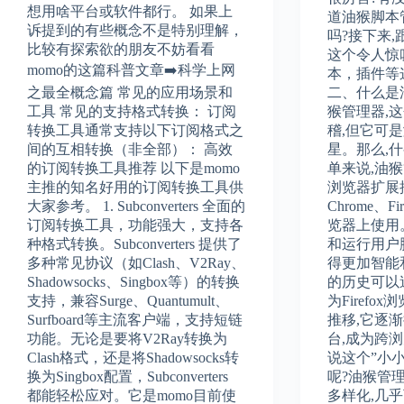
想用啥平台或软件都行。 如果上
道油猴脚本
诉提到的有些概念不是特别理解，
吗?接下来,
比较有探索欲的朋友不妨看看
这个令人惊
momo的这篇科普文章➡️科学上网
本，插件等
之最全概念篇 常见的应用场景和
二、什么是
工具 常见的支持格式转换： 订阅
猴管理器,
转换工具通常支持以下订阅格式之
稽,但它可
间的互相转换（非全部）： 高效
星。那么,什
的订阅转换工具推荐 以下是momo
单来说,油
主推的知名好用的订阅转换工具供
浏览器扩展
大家参考。 1. Subconverters 全面的
Chrome、Fi
订阅转换工具，功能强大，支持各
览器上使用
种格式转换。Subconverters 提供了
和运行用户
多种常见协议（如Clash、V2Ray、
得更加智能
Shadowsocks、Singbox等）的转换
的历史可以追
支持，兼容Surge、Quantumult、
为Firef
Surfboard等主流客户端，支持短链
推移,它逐
功能。无论是要将V2Ray转换为
台,成为跨
Clash格式，还是将Shadowsocks转
说这个”小
换为Singbox配置，Subconverters
呢?油猴管
都能轻松应对。它是momo目前使
多样化,几