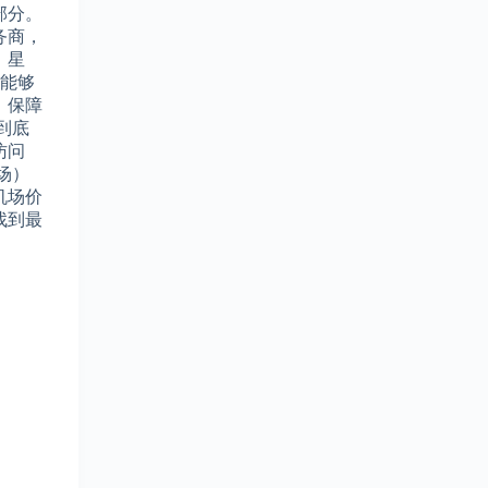
部分。
务商，
，星
场能够
，保障
到底
访问
机场）
机场价
找到最