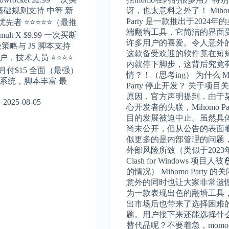
 基础规则支持 中等 新
讶，也太意料之外了！ Miho
Party 是一款推出于2024年
先者 ⭐⭐⭐⭐⭐（最推
端翻墙工具，它简洁的界面
mult X $9.99 一次买断
许多用户的喜爱。令人意外
级策略与 JS 脚本支持
这款备受欢迎的软件竟在短
户，技术人员 ⭐⭐⭐⭐
内就停下脚步，这背后究竟
9 + 月付$15 全面（最强）
情？！（思考ing） 为什么 Mi
略系统，脚本丰富 最
Party 停止开发？ 关于项目
原因，官方声明提到，由于
2025-08-05
心开发者的失联，Mihomo Par
目的发展被迫中止。虽然具
尚未公开，但从公告的表面
似更多的是内部管理的问题
外部风险所致（类似于2023
Clash for Windows 项目人
的情况） Mihomo Party 的
意外的同时也让大家非常遗
为一款表现出色的翻墙工具
出市场后也带来了选择困难
题。用户接下来还能选择什
替代品呢？不要着急，mom