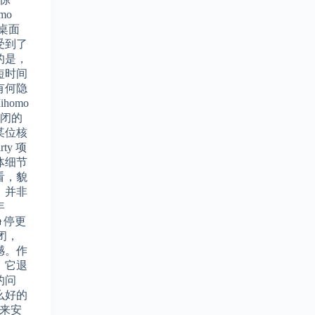
mo
的桌面
受到了
的是，
短时间
有何隐
homo
关闭的
某位核
ty 项
体细节
看，貌
，并非
年
被👮停更
关闭，
憾。作
，它退
的问
么好的
o来安