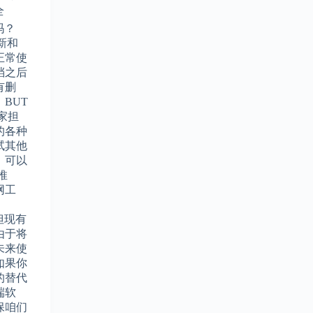
全
用吗？
更新和
正常使
档之后
有删
BUT
家担
的各种
试其他
。可以
推
网工
，但现有
由于将
未来使
如果你
的替代
端软
保咱们