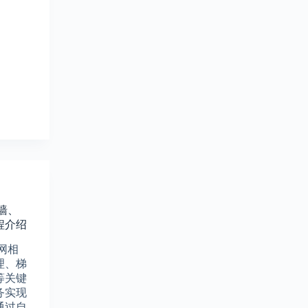
火墙、
程介绍
网相
理、梯
等关键
务实现
通过自