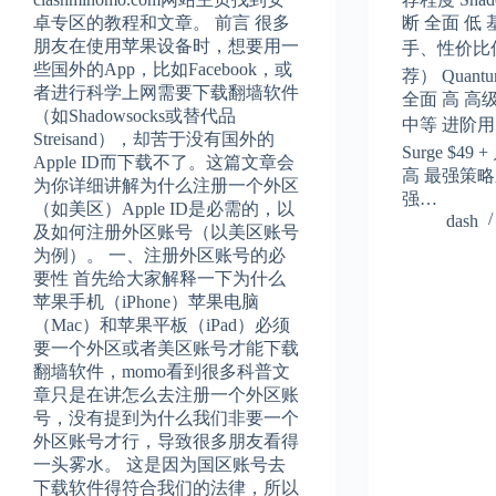
卓专区的教程和文章。 前言 很多
断 全面 低
朋友在使用苹果设备时，想要用一
手、性价比优
些国外的App，比如Facebook，或
荐） Quantu
者进行科学上网需要下载翻墙软件
全面 高 高
（如Shadowsocks或替代品
中等 进阶用
Streisand），却苦于没有国外的
Surge $4
Apple ID而下载不了。这篇文章会
高 最强策
为你详细讲解为什么注册一个外区
强…
（如美区）Apple ID是必需的，以
dash
及如何注册外区账号（以美区账号
为例）。 一、注册外区账号的必
要性 首先给大家解释一下为什么
苹果手机（iPhone）苹果电脑
（Mac）和苹果平板（iPad）必须
要一个外区或者美区账号才能下载
翻墙软件，momo看到很多科普文
章只是在讲怎么去注册一个外区账
号，没有提到为什么我们非要一个
外区账号才行，导致很多朋友看得
一头雾水。 这是因为国区账号去
下载软件得符合我们的法律，所以