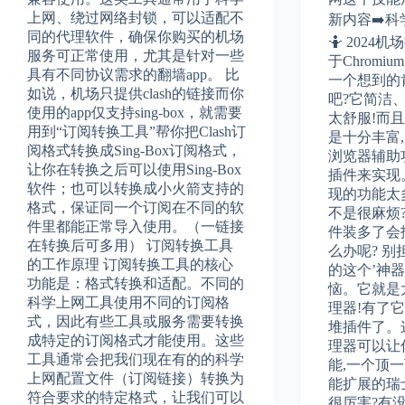
上网、绕过网络封锁，可以适配不
新内容➡️
同的代理软件，确保你购买的机场
🤷 2024
服务可正常使用，尤其是针对一些
于Chrom
具有不同协议需求的翻墙app。 比
一个想到的肯定
如说，机场只提供clash的链接而你
吧?它简洁
使用的app仅支持sing-box，就需要
太舒服!而且,
用到“订阅转换工具”帮你把Clash订
是十分丰富
阅格式转换成Sing-Box订阅格式，
浏览器辅助
让你在转换之后可以使用Sing-Box
插件来实现
软件；也可以转换成小火箭支持的
现的功能太
格式，保证同一个订阅在不同的软
不是很麻烦
件里都能正常导入使用。（一链接
件装多了会
在转换后可多用） 订阅转换工具
么办呢? 别
的工作原理 订阅转换工具的核心
的这个’神
功能是：格式转换和适配。不同的
恼。它就是
科学上网工具使用不同的订阅格
理器!有了
式，因此有些工具或服务需要转换
堆插件了。
成特定的订阅格式才能使用。这些
理器可以让
工具通常会把我们现在有的的科学
能,一个顶
上网配置文件（订阅链接）转换为
能扩展的瑞
符合要求的特定格式，让我们可以
很厉害?有