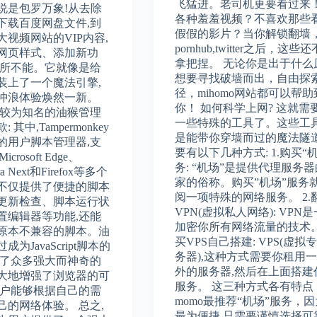
飞猛进。老司机更要看过来
说是包罗万象!从去除
各种羞羞视频？不喜欢那些
下载百度网盘文件,到
假假的影片？当你解锁翻墙
视频网站的VIP内容,
pornhub,twitter之后，这些
网页样式、添加新功
拿把捏。 无论你是出于什么
无所不能。它就像是给
想要寻找破墙而出，自由探
装上了一个魔法引擎,
径，mihomo网站都可以帮助
冲浪体验焕然一新。
你！ 如何科学上网? 这就需
上较为知名的油猴管理
一些特殊的工具了。这些工
其中,Tampermonkey
是能带你穿墙而过的魔法隧
的用户脚本管理器,支
要有以下几种方式: 1.购买“
icrosoft Edge、
务: “机场”是提供代理服务
ra Next和Firefox等多个
家的俗称。购买”机场”服务
不仅提供了便捷的脚本
阅一项特殊的网络服务。 2.
更新检查、脚本运行状
VPN(虚拟私人网络): VPN
置编辑器等功能,还能
加密你所有网络流量的技术。 
原本不兼容的脚本。油
买VPS自己搭建: VPS(虚拟
为JavaScript脚本的
务器),这种方式需要你租用
现了众多强大而神奇的
外的服务器,然后在上面搭建
大地增强了浏览器的可
服务。 这三种方式各有特点
用户能够根据自己的需
momo最推荐“机场”服务，
己的网络体验。 总之,
最为便捷,只需要谨慎选择可