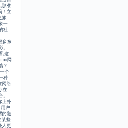
˖那准
吗！立
之旅
想象一
的社
有很多东
彩。
看,这
omo网
墙？
”是一个
一种
在网络
存在
合。
你上外
 用户
谓的翻
在某些
些人更