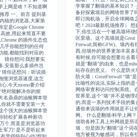
学掌握了翻墙的基本知识？·͜·
科学上网是啥？不知道啊
备好探索墙后的网络世界了
机场推荐 一、前言 提到基
即订阅机场，开启全球网络
ium内核的浏览器,大家第
吧！2024最新机场推荐） 
是Google Chrome
下,你生活在一个被高墙环绕
、高效,用起来简直不要
区里墙。这个高墙就是Great
Chrome 的插件生态也
Firewall,简称GFW)。墙内
,几乎你能想到的任何
西,但墙外的世界更加丰富多
功能,都能找到对应的
有时候,你可能会想要出去看
。 猜你想问:我想要实
就是”翻墙”的由来，也是mih
多,安装那么多插件岂
站存在的意义。 什么是防火
? 猜你还想问：听说插
防火墙：GreatFirewall “墙
拖慢浏览器速度,这怎
比喻性的说法,实际上指的是
担心,今天momo要介绍
网络审查和访问控制系统。
器’绝对能解决你的烦
世界里,这个”墙”并不是物理
大名鼎鼎的油猴脚本管
的,而是一系列技术手段的集
它,你就不需要安装一大
通俗来说墙的作用就是不让
这个强大的油猴脚本管
网。 什么是翻墙/科学上网？
你轻松扩展各种新功
借助各种工具上外网就是所
一万个,简直是浏览器功
墙，但是因为”翻墙”这个词
士军刀! 是不是听起来
地方被视为敏感词，所以有
没有觉得特别心动?想知