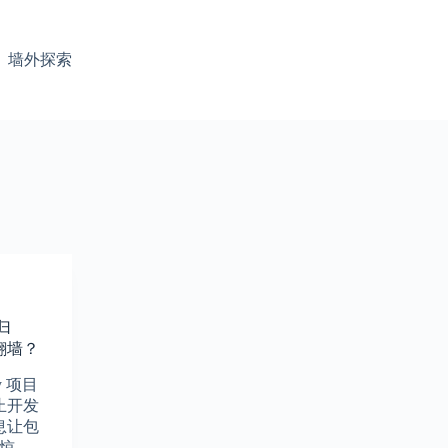
墙外探索
y归
翻墙？
y 项目
止开发
息让包
别惊