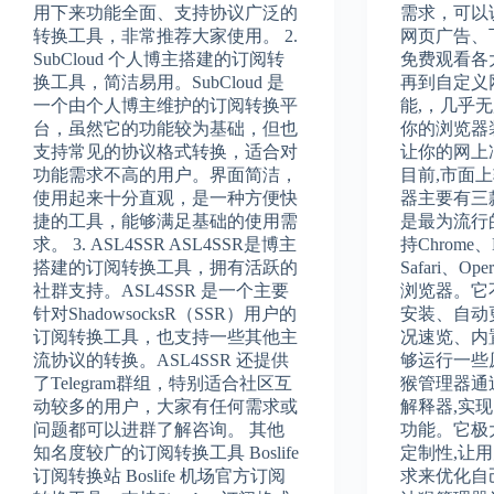
用下来功能全面、支持协议广泛的
需求，可以
转换工具，非常推荐大家使用。 2.
网页广告、
SubCloud 个人博主搭建的订阅转
免费观看各大
换工具，简洁易用。SubCloud 是
再到自定义
一个由个人博主维护的订阅转换平
能,，几乎
台，虽然它的功能较为基础，但也
你的浏览器
支持常见的协议格式转换，适合对
让你的网上
功能需求不高的用户。界面简洁，
目前,市面
使用起来十分直观，是一种方便快
器主要有三款: 
捷的工具，能够满足基础的使用需
是最为流行
求。 3. ASL4SSR ASL4SSR是博主
持Chrome、M
搭建的订阅转换工具，拥有活跃的
Safari、Ope
社群支持。ASL4SSR 是一个主要
浏览器。它
针对ShadowsocksR（SSR）用户的
安装、自动
订阅转换工具，也支持一些其他主
况速览、内
流协议的转换。ASL4SSR 还提供
够运行一些
了Telegram群组，特别适合社区互
猴管理器通过成
动较多的用户，大家有任何需求或
解释器,实
问题都可以进群了解咨询。 其他
功能。它极
知名度较广的订阅转换工具 Boslife
定制性,让
订阅转换站 Boslife 机场官方订阅
求来优化自