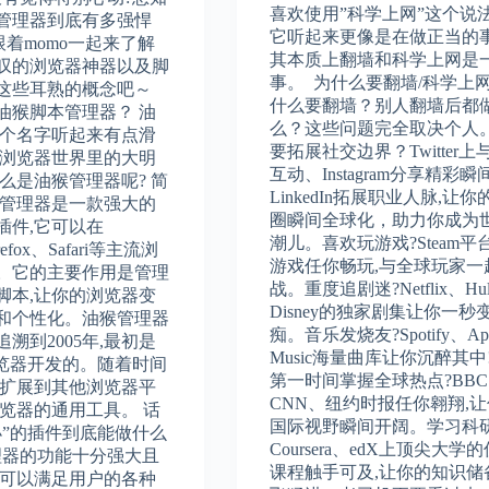
喜欢使用”科学上网”这个说法
管理器到底有多强悍
它听起来更像是在做正当的
跟着momo一起来了解
其本质上翻墙和科学上网是
叹的浏览器神器以及脚
事。 为什么要翻墙/科学上网
这些耳熟的概念吧～
什么要翻墙？别人翻墙后都
油猴脚本管理器？ 油
么？这些问题完全取决个人。
这个名字听起来有点滑
要拓展社交边界？Twitter上
是浏览器世界里的大明
互动、Instagram分享精彩瞬
么是油猴管理器呢? 简
LinkedIn拓展职业人脉,让
猴管理器是一款强大的
圈瞬间全球化，助力你成为
插件,它可以在
潮儿。喜欢玩游戏?Steam平
refox、Safari等主流浏
游戏任你畅玩,与全球玩家一
。它的主要作用是管理
战。重度追剧迷?Netflix、Hu
脚本,让你的浏览器变
Disney的独家剧集让你一秒
和个性化。油猴管理器
痴。音乐发烧友?Spotify、App
溯到2005年,最初是
Music海量曲库让你沉醉其中
ox浏览器开发的。随着时间
第一时间掌握全球热点?BB
渐扩展到其他浏览器平
CNN、纽约时报任你翱翔,
浏览器的通用工具。 话
国际视野瞬间开阔。学习科
小”的插件到底能做什么
Coursera、edX上顶尖大学
理器的功能十分强大且
课程触手可及,让你的知识储
乎可以满足用户的各种