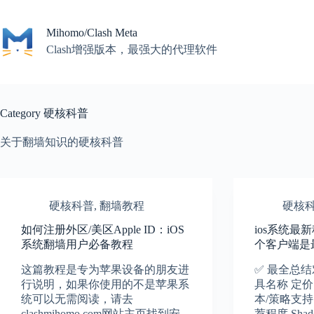
Skip
to
content
Mihomo/Clash Meta
Clash增强版本，最强大的代理软件
Category
硬核科普
关于翻墙知识的硬核科普
硬核科普
,
翻墙教程
硬核
如何注册外区/美区Apple ID：iOS
ios系统最
系统翻墙用户必备教程
个客户端是最
这篇教程是专为苹果设备的朋友进
✅ 最全总结
行说明，如果你使用的不是苹果系
具名称 定价
统可以无需阅读，请去
本/策略支持
clashmihomo.com网站主页找到安
荐程度 Shado