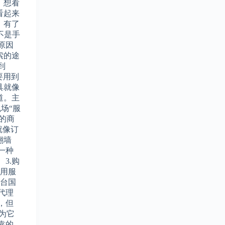
！想看
看起来
，有了
还不是手
原因
索的途
到
要用到
具就像
道。主
机场“服
器的商
就像订
翻墙
是一种
3.购
专用服
一台国
代理
，但
因为它
靠的